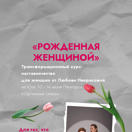
«РОЖДЕННАЯ
ЖЕНЩИНОЙ»
Трансформационный курс-
наставничество
для женщин от Любови Некрасовой
на Юге 10 - 14 июня Пятигорск
«Орлинные скалы»
Для тех, кто