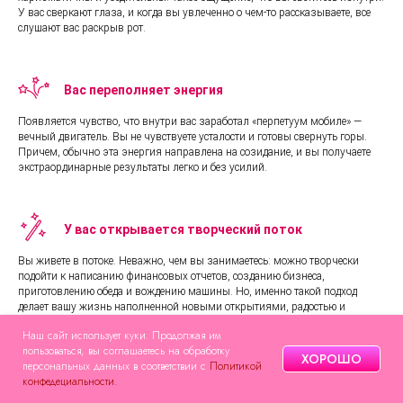
У вас сверкают глаза, и когда вы увлеченно о чем-то рассказываете, все
слушают вас раскрыв рот.
Вас переполняет энергия
Появляется чувство, что внутри вас заработал «перпетуум мобиле» —
вечный двигатель. Вы не чувствуете усталости и готовы свернуть горы.
Причем, обычно эта энергия направлена на созидание, и вы получаете
экстраординарные результаты легко и без усилий.
У вас открывается творческий поток
Вы живете в потоке. Неважно, чем вы занимаетесь: можно творчески
подойти к написанию финансовых отчетов, созданию бизнеса,
приготовлению обеда и вождению машины. Но, именно такой подход
делает вашу жизнь наполненной новыми открытиями, радостью и
предвкушением каждого дня.
Наш сайт использует куки. Продолжая им
пользоваться, вы соглашаетесь на обработку
ХОРОШО
персональных данных в соответствии с
Политикой
конфедециальности.