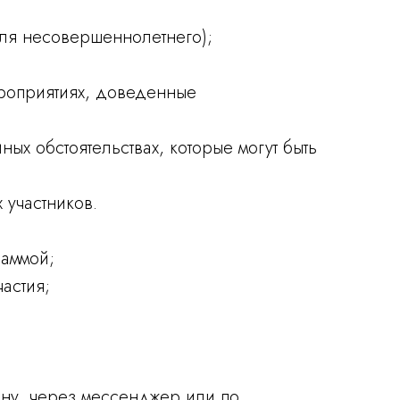
для несовершеннолетнего);
ероприятиях, доведенные
ых обстоятельствах, которые могут быть
 участников.
раммой;
астия;
фону, через мессенджер или по