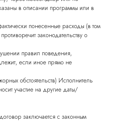
указаны в описании программы или в
фактически понесенные расходы (в том
 противоречит законодательству о
арушении правил поведения,
длежит, если иное прямо не
жорных обстоятельств) Исполнитель
осит участие на другие даты/
и договор заключается с законным