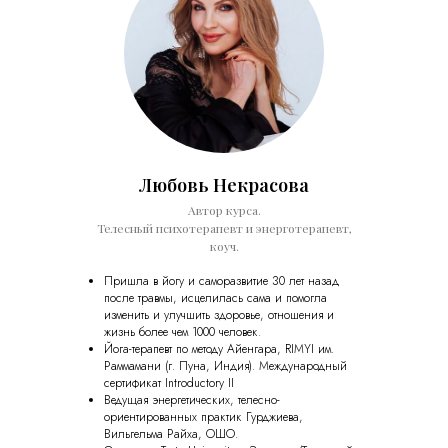
Любовь Некрасова
Автор курса.
Телесный психотерапевт и энерготерапевт,
коуч.
Пришла в йогу и саморазвитие 30 лет назад
после травмы, исцелилась сама и помогла
изменить и улучшить здоровье, отношения и
жизнь более чем 1000 человек.
Йога-терапевт по методу Айенгара, RIMYI им.
Раммамани (г. Пуна, Индия). Международный
сертификат Introductory II
Ведущая энергетических, телесно-
ориентированных практик Гурджиева,
Вильгельма Райха, ОШО.