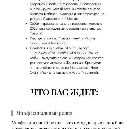
здоровье» СвоеТВ г. Ставрополь, «Молодость» и
многое другое, частый гость в качестве спикера -
эксперта в области здоровья и энергоресурса на
радио в Ставрополе и в Москве.
Хобби - профессиональная возрастная модель с
2023 года сотрудничает с модельным агентством
"Verona”.
Участвует в показах “Fashion week” в Москве,
Сочи, Санкт-Петербурге.
Печатается в журналах. «FSB” “Playboy”
“Шпилька» «Путь к себе» «Женский» “Так же
хобби - выступала со своим номером как соавтор
режиссера и актриса « Женщина с Крыльями»
-ангел любви» в театре на Мельникова (Норд-
Отс) г. Москва, в спектакле Аллы Маркиной.
ЧТО ВАС ЖДЕТ:
▎ Миофасциальный релиз
Миофасциальный релиз — это метод, направленный на
устранение напряжений в мышцах и соединительной