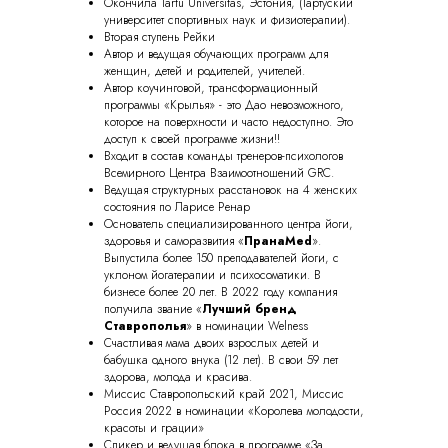
Окончила Tartu Universitas, Эстония, (Тартуский
университет спортивных наук и физиотерапии).
Вторая ступень Рейки
Автор и ведущая обучающих программ для
женщин, детей и родителей, учителей.
Автор коучинговой, трансформационный
программы «Крылья» - это Дао невозможного,
которое на поверхности и часто недоступно. Это
доступ к своей программе жизни!!
Входит в состав команды тренеров-психологов
Всемирного Центра Взаимоотношений GRC.
Ведущая структурных расстановок на 4 женских
состояния по Ларисе Ренар
Основатель специализированного центра йоги,
здоровья и саморазвития «
ПранаMed
».
Выпустила более 150 преподавателей йоги, с
уклоном йогатерапии и психосоматики. В
бизнесе более 20 лет. В 2022 году компания
получила звание «
Лучший бренд
Ставрополья
» в номинации Welness
Счастливая мама двоих взрослых детей и
бабушка одного внука (12 лет). В свои 59 лет
здорова, молода и красива.
Миссис Ставропольский край 2021, Миссис
Россия 2022 в номинации «Королева молодости,
красоты и грации»
Спикер и ведущая блока в программе «За