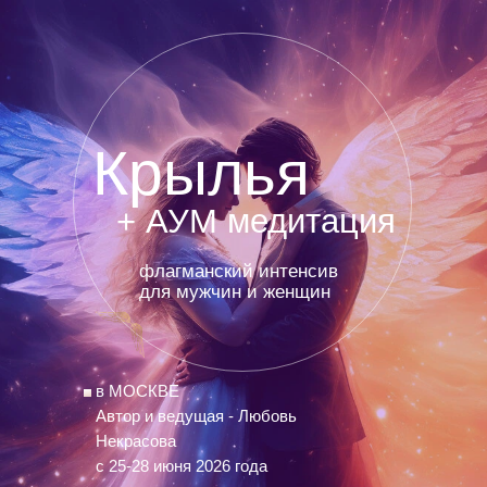
Крылья
+ АУМ медитация
флагманский интенсив
для мужчин и женщин
в МОСКВЕ
Автор и ведущая - Любовь
Некрасова
с 25-28 июня 2026 года