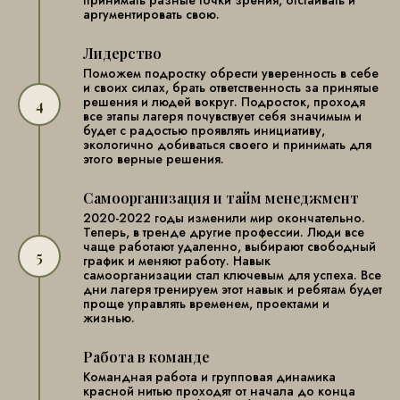
принимать разные точки зрения, отстаивать и
аргументировать свою.
Лидерство
Поможем подростку обрести уверенность в себе
и своих силах, брать ответственность за принятые
решения и людей вокруг. Подросток, проходя
все этапы лагеря почувствует себя значимым и
будет с радостью проявлять инициативу,
экологично добиваться своего и принимать для
этого верные решения.
Самоорганизация и тайм менеджмент
2020-2022 годы изменили мир окончательно.
Теперь, в тренде другие профессии. Люди все
чаще работают удаленно, выбирают свободный
график и меняют работу. Навык
самоорганизации стал ключевым для успеха. Все
дни лагеря тренируем этот навык и ребятам будет
проще управлять временем, проектами и
жизнью.
Работа в команде
Командная работа и групповая динамика
красной нитью проходят от начала до конца