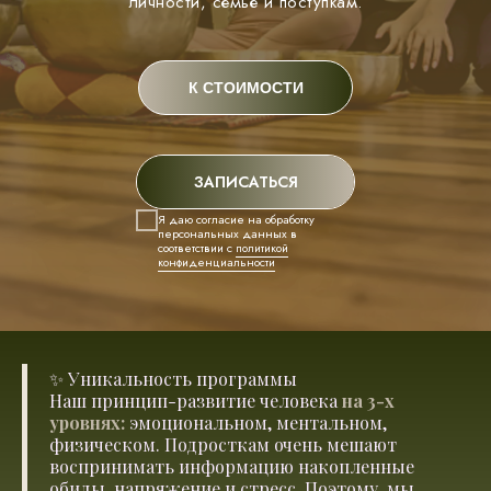
личности, семье и поступкам.
К СТОИМОСТИ
ЗАПИСАТЬСЯ
Я даю согласие на обработку
персональных данных в
соответствии с
политикой
конфиденциальности
✨ Уникальность программы
Наш принцип-развитие человека
на 3-х
уровнях:
эмоциональном, ментальном,
физическом. Подросткам очень мешают
воспринимать информацию накопленные
обиды, напряжение и стресс. Поэтому, мы