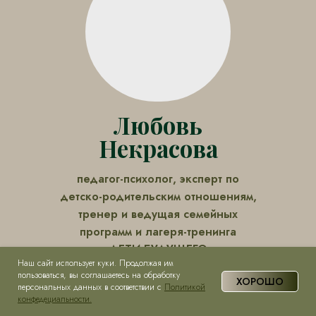
Любовь
Некрасова
педагог-психолог, эксперт по
детско-родительским отношениям,
тренер и ведущая семейных
программ и лагеря-тренинга
«ДЕТИ БУДУЩЕГО»
Наш сайт использует куки. Продолжая им
Я подростковый и семейный психолог,
пользоваться, вы соглашаетесь на обработку
ХОРОШО
ведущий-тренер семейного лагеря. Так же
персональных данных в соответствии с
Политикой
конфедециальности.
детского лагеря для взрослых.
Я член команды тренеров / психологов