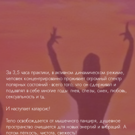
За 3,5 часа практики, в активном динамическом режиме,
человек концентрированно проживает огромный спектр
полярных состояний - всего того, что он сдерживал и
подавлял в себе многие годы: гнев, слезы, смех, любовь,
сексуальность и тд.
И наступает катарсис!
Тело освобождается от мышечного панциря, душевное
пространство очищается для новых энергий и вибраций. А
потом лёгкость, чистота, свежесть!