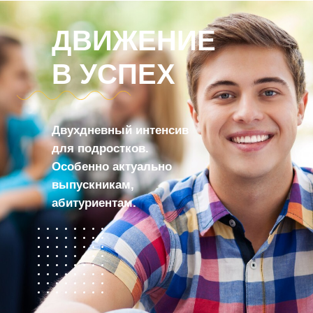
ДВИЖЕНИЕ
В УСПЕХ
Двухдневный интенсив
для подростков.
Особенно актуально
выпускникам,
абитуриентам.