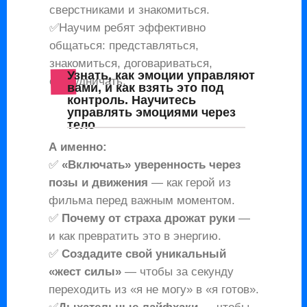
сверстниками и знакомиться.
✅Научим ребят эффективно
общаться: представляться,
знакомиться, договариваться,
Узнать, как эмоции управляют
сотрудничать.
вами, и как взять это под
контроль. Н
аучитесь
управлять эмоциями через
тело
А именно:
✅
«Включать» уверенность через
позы и движения
— как герой из
фильма перед важным моментом.
✅
Почему от страха дрожат руки
—
и как превратить это в энергию.
✅
Создадите свой уникальный
«жест силы»
— чтобы за секунду
переходить из «я не могу» в «я готов».