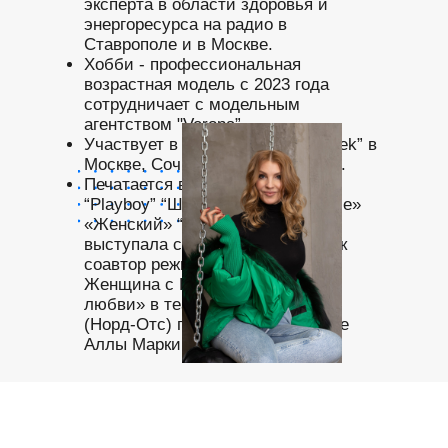
эксперта в области здоровья и
энергоресурса на радио в
Ставрополе и в Москве.
Хобби - профессиональная
возрастная модель с 2023 года
сотрудничает с модельным
агентством "Verona”.
Участвует в показах “Fashion week” в
Москве, Сочи, Санкт-Петербурге.
Печатается в журналах. «FSB”
“Playboy” “Шпилька» «Путь к себе»
«Женский» “Так же хобби -
выступала со своим номером как
соавтор режиссера и актриса «
Женщина с Крыльями» -ангел
любви» в театре на Мельникова
(Норд-Отс) г. Москва, в спектакле
Аллы Маркиной.