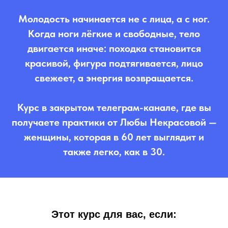
Молодость начинается не с лица, а с ног.
Когда ноги лёгкие и свободные, тело
двигается иначе: походка становится
красивой, фигура подтягивается, лицо
свежеет, а энергия возвращается.
Курс в закрытом телеграм-канале, г
де вы
получаете практики от Любы Некрасовой
—
женщины, которая в 60 лет выглядит и
также легко, как в 30.
Этот курс для вас, если: