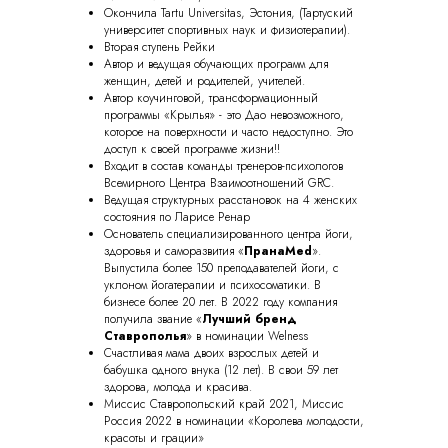
Окончила Tartu Universitas, Эстония, (Тартуский
университет спортивных наук и физиотерапии).
Вторая ступень Рейки
Автор и ведущая обучающих программ для
женщин, детей и родителей, учителей.
Автор коучинговой, трансформационный
программы «Крылья» - это Дао невозможного,
которое на поверхности и часто недоступно. Это
доступ к своей программе жизни!!
Входит в состав команды тренеров-психологов
Всемирного Центра Взаимоотношений GRC.
Ведущая структурных расстановок на 4 женских
состояния по Ларисе Ренар
Основатель специализированного центра йоги,
здоровья и саморазвития «
ПранаMed
».
Выпустила более 150 преподавателей йоги, с
уклоном йогатерапии и психосоматики. В
бизнесе более 20 лет. В 2022 году компания
получила звание «
Лучший бренд
Ставрополья
» в номинации Welness
Счастливая мама двоих взрослых детей и
бабушка одного внука (12 лет). В свои 59 лет
здорова, молода и красива.
Миссис Ставропольский край 2021, Миссис
Россия 2022 в номинации «Королева молодости,
красоты и грации»