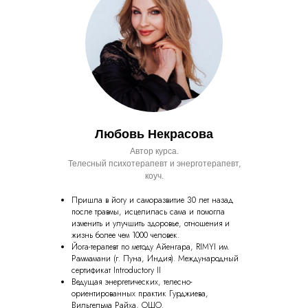
Любовь Некрасова
Автор курса.
Телесный психотерапевт и энерготерапевт,
коуч.
Пришла в йогу и саморазвитие 30 лет назад
после травмы, исцелилась сама и помогла
изменить и улучшить здоровье, отношения и
жизнь более чем 1000 человек.
Йога-терапевт по методу Айенгара, RIMYI им.
Раммамани (г. Пуна, Индия). Международный
сертификат Introductory II
Ведущая энергетических, телесно-
ориентированных практик Гурджиева,
Вильгельма Райха, ОШО.