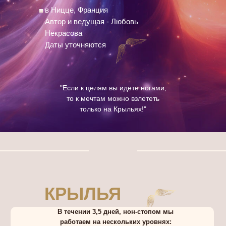
в Ницце, Франция
Автор и ведущая - Любовь
Некрасова
Даты уточняются
"Если к целям вы идете ногами,
то к мечтам можно взлететь
только на Крыльях!"
КРЫЛЬЯ
В течении 3,5 дней, нон-стопом мы
работаем на нескольких уровнях: