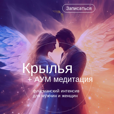
Записаться
Крылья
+ АУМ медитация
флагманский интенсив
для мужчин и женщин