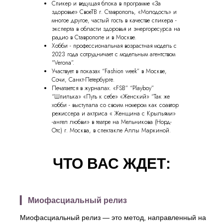
Спикер и ведущая блока в программе «За
здоровье» СвоеТВ г. Ставрополь, «Молодость» и
многое другое, частый гость в качестве спикера -
эксперта в области здоровья и энергоресурса на
радио в Ставрополе и в Москве.
Хобби - профессиональная возрастная модель с
2023 года сотрудничает с модельным агентством
"Verona”.
Участвует в показах “Fashion week” в Москве,
Сочи, Санкт-Петербурге.
Печатается в журналах. «FSB” “Playboy”
“Шпилька» «Путь к себе» «Женский» “Так же
хобби - выступала со своим номером как соавтор
режиссера и актриса « Женщина с Крыльями»
-ангел любви» в театре на Мельникова (Норд-
Отс) г. Москва, в спектакле Аллы Маркиной.
ЧТО ВАС ЖДЕТ:
▎ Миофасциальный релиз
Миофасциальный релиз — это метод, направленный на