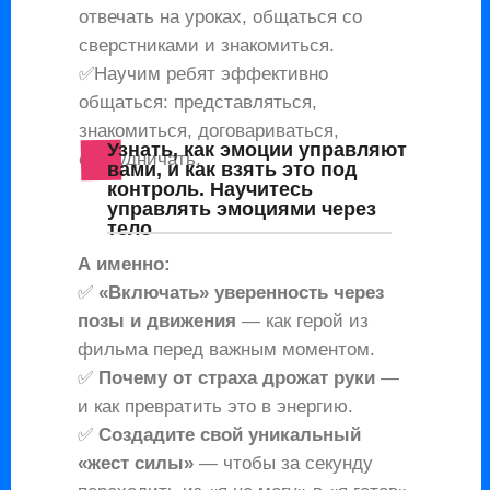
отвечать на уроках, общаться со
сверстниками и знакомиться.
✅Научим ребят эффективно
общаться: представляться,
знакомиться, договариваться,
Узнать, как эмоции управляют
сотрудничать.
вами, и как взять это под
контроль. Н
аучитесь
управлять эмоциями через
тело
А именно:
✅
«Включать» уверенность через
позы и движения
— как герой из
фильма перед важным моментом.
✅
Почему от страха дрожат руки
—
и как превратить это в энергию.
✅
Создадите свой уникальный
«жест силы»
— чтобы за секунду