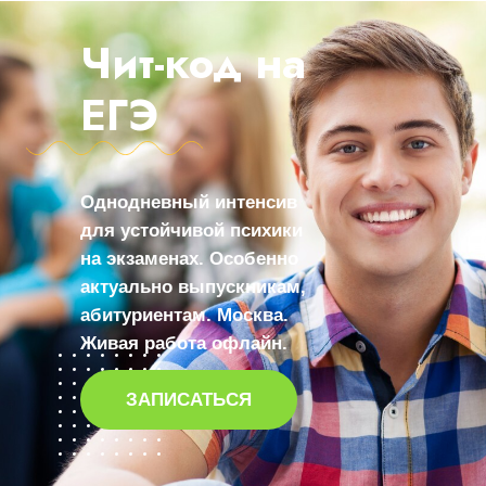
Чит-код на
ЕГЭ
Однодневный интенсив
для устойчивой психики
на экзаменах. Особенно
актуально выпускникам,
абитуриентам. Москва.
Живая работа офлайн.
ЗАПИСАТЬСЯ